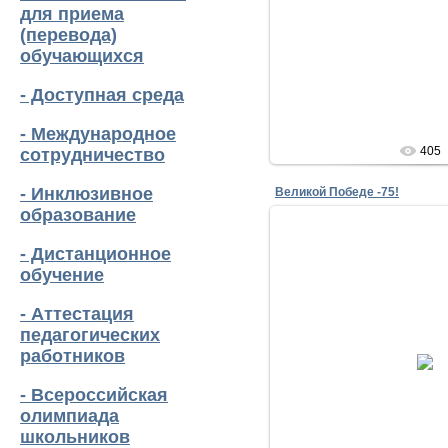
lena
для приема
(перевода)
обучающихся
- Доступная среда
- Международное
405
сотрудничество
- Инклюзивное
Великой Победе -75!
образование
- Дистанционное
обучение
- Аттестация
педагогических
29.04.20
работников
lena
- Всероссийская
олимпиада
школьников