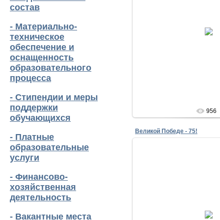
состав
30.04.20
- Материально-
техническое
lena
обеспечение и
оснащенность
образовательного
процесса
- Стипендии и меры
поддержки
956
обучающихся
Великой Победе - 75!
- Платные
образовательные
услуги
- Финансово-
хозяйственная
деятельность
30.04.20
- Вакантные места