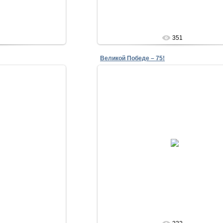
351
Великой Победе – 75!
20
27.04.2020
lena