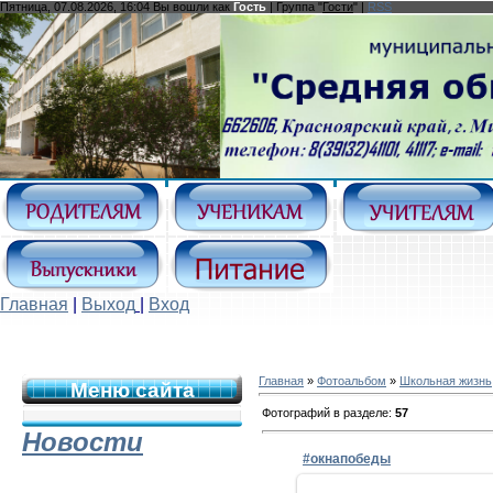
Пятница, 07.08.2026, 16:04 Вы вошли как
Гость
| Группа "
Гости
" |
RSS
Главная
|
Выход
|
Вход
Главная
»
Фотоальбом
»
Школьная жизнь
Меню сайта
Фотографий в разделе
:
57
Новости
#окнапобеды