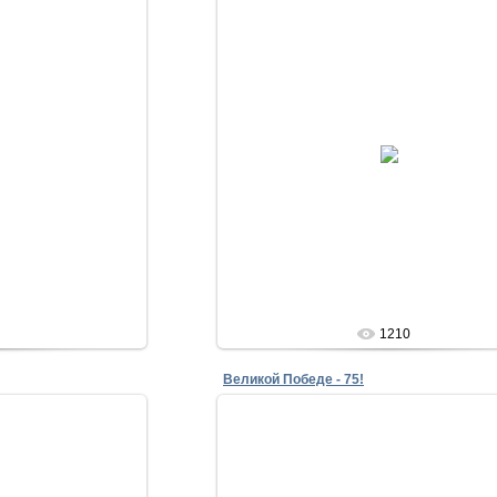
20
02.05.2020
lena
1210
Великой Победе - 75!