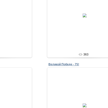
20
30.04.2020
lena
363
Великой Победе - 75!
20
30.04.2020