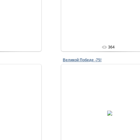
lena
364
Великой Победе -75!
20
29.04.2020
lena