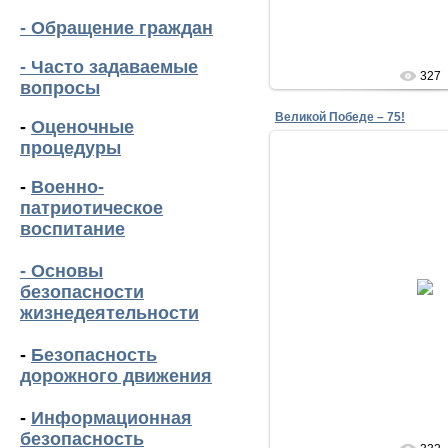
- Обращение граждан
- Часто задаваемые
327
вопросы
Великой Победе – 75!
-
Оценочные
процедуры
-
Военно-
патриотическое
воспитание
-
Основы
27.04.20
безопасности
lena
жизнедеятельности
-
Безопасность
дорожного движения
-
Информационная
безопасность