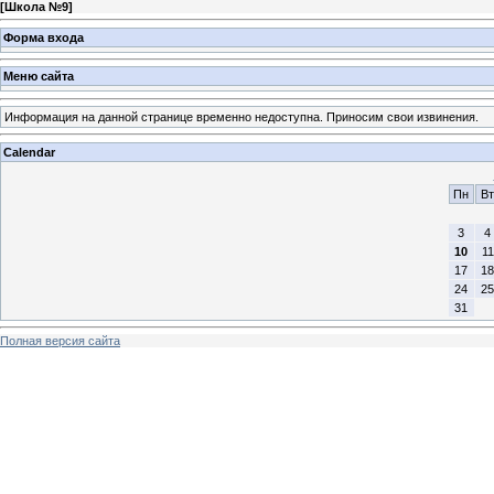
[
Школа №9
]
Форма входа
Меню сайта
Информация на данной странице временно недоступна. Приносим свои извинения.
Calendar
Пн
Вт
3
4
10
11
17
18
24
25
31
Полная версия сайта