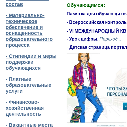
состав
Обучающимся:
Памятка для обучающихс
- Материально-
техническое
- Всероссийская контрол
обеспечение и
- VI МЕЖДУНАРОДНЫЙ К
оснащенность
образовательного
-
Урок цифры.
Переход...
процесса
Детская страница порта
-
- Стипендии и меры
поддержки
обучающихся
- Платные
образовательные
услуги
- Финансово-
хозяйственная
деятельность
- Вакантные места