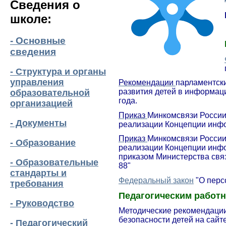
Сведения о
школе:
- Основные
сведения
- Структура и органы
управления
Рекомендации
парламентск
развития детей в информац
образовательной
года.
организацией
Приказ
Минкомсвязи России 
- Документы
реализации Концепции инфо
Приказ
Минкомсвязи России 
- Образование
реализации Концепции инфо
приказом Министерства свя
- Образовательные
88"
стандарты и
Федеральный закон
"О перс
требования
Педагогическим работн
- Руководство
Методические рекомендации
безопасности детей на сайт
- Педагогический