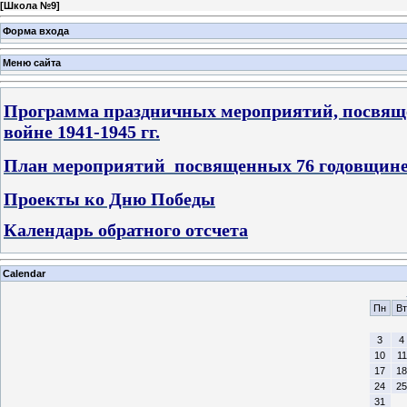
[
Школа №9
]
Форма входа
Меню сайта
Программа праздничных мероприятий, посвяще
войне 1941-1945 гг.
План мероприятий посвященных 76 годовщине
Проекты ко Дню Победы
Календарь обратного отсчета
Calendar
Пн
Вт
3
4
10
11
17
18
24
25
31