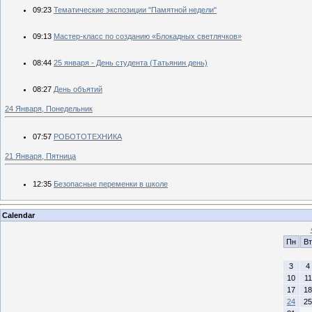
09:23
Тематические экспозиции "Памятной недели"
09:13
Мастер-класс по созданию «Блокадных светлячков»
08:44
25 января - День студента (Татьянин день)
08:27
День объятий
24 Января, Понедельник
07:57
РОБОТОТЕХНИКА
21 Января, Пятница
12:35
Безопасные переменки в школе
Calendar
Пн
Вт
3
4
10
11
17
18
24
25