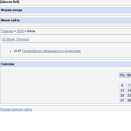
[
Школа №9
]
Форма входа
Меню сайта
Главная
»
2020
»
Июль
03 Июля, Пятница
11:47
Полицейские обращаются к родителям
Calendar
Пн
Вт
6
7
13
14
20
21
27
28
Полная версия сайта