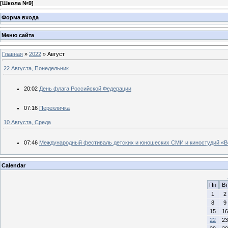
[
Школа №9
]
Форма входа
Меню сайта
Главная
»
2022
»
Август
22 Августа, Понедельник
20:02
День флага Российской Федерации
07:16
Перекличка
10 Августа, Среда
07:46
Международный фестиваль детских и юношеских СМИ и киностудий «В
Calendar
Пн
Вт
1
2
8
9
15
16
22
23