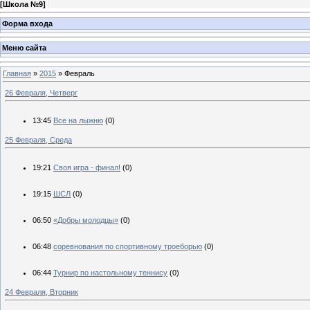
[
Школа №9
]
Форма входа
Меню сайта
Главная
»
2015
»
Февраль
26 Февраля, Четверг
13:45
Все на лыжню
(0)
25 Февраля, Среда
19:21
Своя игра - финал!
(0)
19:15
ШСЛ
(0)
06:50
«Добры молодцы»
(0)
06:48
соревнования по спортивному троеборью
(0)
06:44
Турнир по настольному теннису
(0)
24 Февраля, Вторник