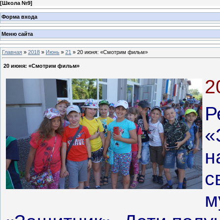
[
Школа №9
]
Форма входа
Меню сайта
Главная
»
2018
»
Июнь
»
21
» 20 июня: «Смотрим фильм»
20 июня: «Смотрим фильм»
2
Р
«
н
с
м