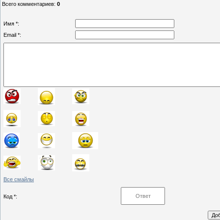
Всего комментариев
:
0
Имя *:
Email *:
Все смайлы
Код *: