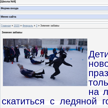
[
Школа №9
]
Форма входа
Меню сайта
Главная
»
2020
»
Февраль
»
3
» Зимние забавы
Зимние забавы
Дети
нов
пра
тол
на л
скатиться с ледяной г