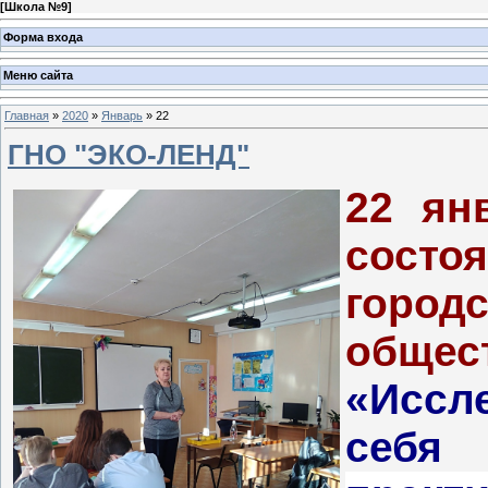
[
Школа №9
]
Форма входа
Меню сайта
Главная
»
2020
»
Январь
»
22
ГНО "ЭКО-ЛЕНД"
22 ян
состо
гор
общес
«Иссл
се